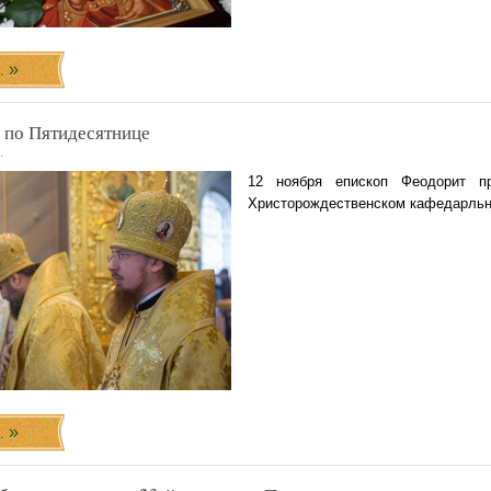
..
 по Пятидесятнице
.
12 ноября епископ Феодорит п
Христорождественском кафедарльно
..