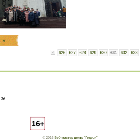
..
626
627
628
629
630
631
632
633
«
© 2016
Веб-мастер центр "Гедеон"