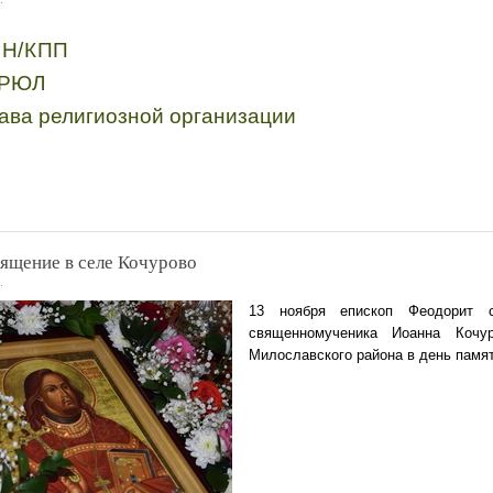
НН/КПП
ГРЮЛ
тава религиозной организации
вящение в селе Кочурово
.
13 ноября епископ Феодорит 
священномученика Иоанна Кочу
Милославского района в день памят