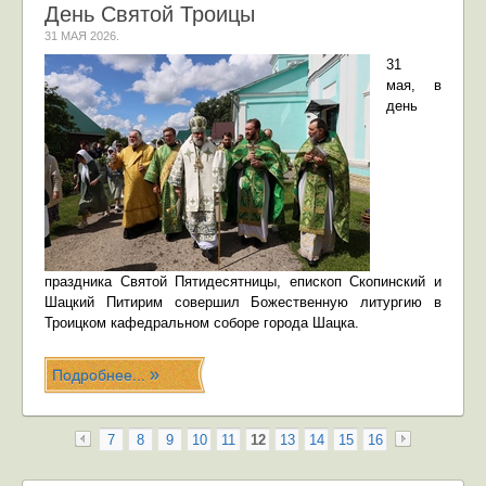
День Святой Троицы
31 МАЯ 2026
.
31
мая,
в
день
праздника Святой Пятидесятницы
, епископ Скопинский и
Шацкий Питирим совершил Божественную литургию в
Троицком кафедральном соборе города Шацка.
Подробнее...
7
8
9
10
11
12
13
14
15
16
«
»