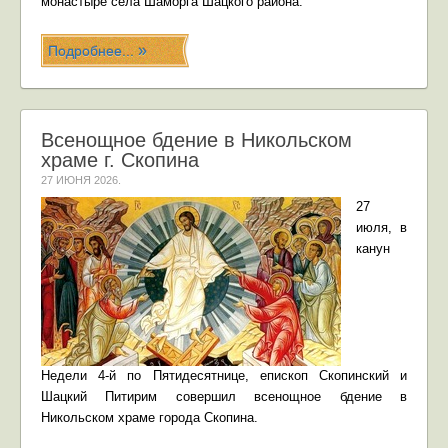
монастыре села Шаморга Шацкого района.
Подробнее...
Всенощное бдение в Никольском
храме г. Скопина
27 ИЮНЯ 2026
.
27
июля, в
канун
Недели 4-й по Пятидесятнице, епископ Скопинский и
Шацкий Питирим совершил всенощное бдение в
Никольском храме города Скопина.