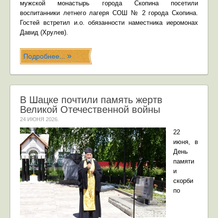
мужской монастырь города Скопина посетили
воспитанники летнего лагеря СОШ № 2 города Скопина.
Гостей встретил и.о. обязанности наместника иеромонах
Давид (Хрулев).
Подробнее...
В Шацке почтили память жертв
Великой Отечественной войны
24 ИЮНЯ 2026
.
22
июня, в
День
памяти
и
скорби
по