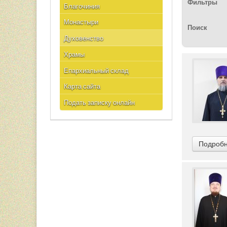
Фильтры
Благочиния
Монастыри
Поиск
Духовенство
Храмы
Епархиальный склад
Карта сайта
Подать записку онлайн
Подробн