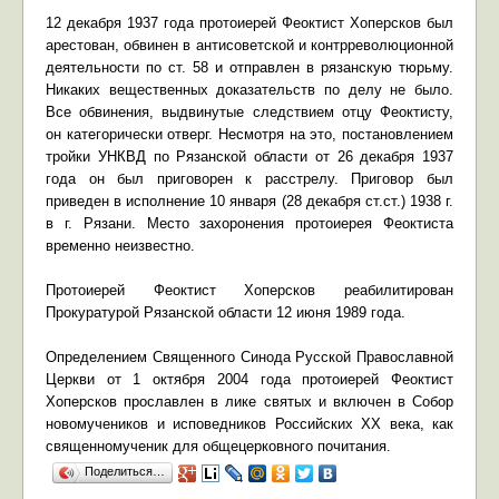
12 декабря 1937 года протоиерей Феоктист Хоперсков был
арестован, обвинен в антисоветской и контрреволюционной
деятельности по ст. 58 и отправлен в рязанскую тюрьму.
Никаких вещественных доказательств по делу не было.
Все обвинения, выдвинутые следствием отцу Феоктисту,
он категорически отверг. Несмотря на это, постановлением
тройки УНКВД по Рязанской области от 26 декабря 1937
года он был приговорен к расстрелу. Приговор был
приведен в исполнение 10 января (28 декабря ст.ст.) 1938 г.
в г. Рязани. Место захоронения протоиерея Феоктиста
временно неизвестно.
Протоиерей Феоктист Хоперсков реабилитирован
Прокуратурой Рязанской области 12 июня 1989 года.
Определением Священного Синода Русской Православной
Церкви от 1 октября 2004 года протоиерей Феоктист
Хоперсков прославлен в лике святых и включен в Собор
новомучеников и исповедников Российских XX века, как
священномученик для общецерковного почитания.
Поделиться…