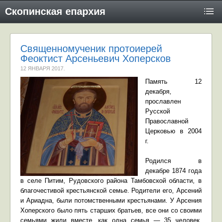
Скопинская епархия
Священномученик протоиерей
Феоктист Арсеньевич Хоперсков
12 ЯНВАРЯ 2017
.
Память 12
декабря,
прославлен
Русской
Православной
Церковью в 2004
г.
Родился в
декабре 1874 года
в селе Питим, Рудовского района Тамбовской области, в
благочестивой крестьянской семье. Родители его, Арсений
и Ариадна, были потомственными крестьянами. У Арсения
Хоперского было пять старших братьев, все они со своими
семьями жили вместе, как одна семья — 35 человек.