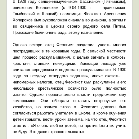
В 1928 году священномучеником Вассианом (Пятницким),
епископом Козловским (с 9.04.1930 г. — архиепископ
Тамбовский и Шацкий) псаломщик Феоктист Арсеньевич
Хоперсков был рукоположен сначала во диакона, а затем и
во священника к церкви своего родного села Питим.
Прихожане были очень рады этому назначению.
Однако вскоре отец Феоктист разделил участь многих
пострадавших в те кровавые годы. В сельской местности
шел процесс раскулачивания, с целью загнать в колхозы
крестьян, ставших неимущими. Имеющий лошадь уже
считался середняком и подлежал раскулачиванию. В 1930
году за несдачу «твердого задания», иначе сказать —
непомерных налогов, отец Феоктист был раскулачен и его
небольшое крестьянское хозяйство было полностью
изъято. Однако первоначально власти предложили ему
компромисс. Они обещали оставить нетронутым его
хозяйство, но взамен этого о. Феоктист должен был
согласиться работать учителем в школе, и кроме обучения
детей грамоте, вести уроки атеизма, на что отец Феоктист
ответил: «Я очень люблю детей, но против Бога их учить
не буду. Это даже страшно слышать».