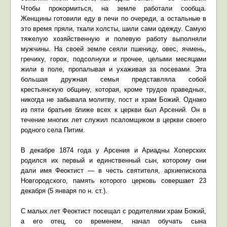
Чтобы прокормиться, на земле работали сообща.
Женщины готовили еду в печи по очереди, а остальные в
это время пряли, ткали холсты, шили сами одежду. Самую
тяжелую хозяйственную и полевую работу выполняли
мужчины. На своей земле сеяли пшеницу, овес, ячмень,
гречиху, горох, подсолнухи и прочее, целыми месяцами
жили в поле, пропалывая и ухаживая за посевами. Эта
большая дружная семья представляла собой
крестьянскую общину, которая, кроме трудов праведных,
никогда не забывала молитву, пост и храм Божий. Однако
из пяти братьев ближе всех к церкви был Арсений. Он в
течение многих лет служил псаломщиком в церкви своего
родного села Питим.
В декабре 1874 года у Арсения и Ариадны Хоперских
родился их первый и единственный сын, которому они
дали имя Феоктист — в честь святителя, архиепископа
Новгородского, память которого церковь совершает 23
декабря (5 января по н. ст.).
С малых лет Феоктист посещал с родителями храм Божий,
а его отец, со временем, начал обучать сына