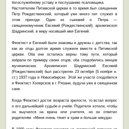
богослужебному уставу и послушанию псаломщика.
Настоятелем Питимской церкви в то время был священник
Петр Рождественский, который уже много лет служил в
этом приходе. Один из сыновей о. Петра —
священномученик Евсевий (Рождественский), архиепископ
Шадринский, в миру носивший имя Евгений.
Феоктист и Евгений были знакомы и дружны с детства, так
как их отцы долгое время служили вместе в Питимской
церкви. Оба они остались верны тому пути, который
избрали по примеру своих отцов, оба сподобились венцов
мученических. Архиепископ Шадринский Евсевий
(Рождественский) был расстрелян 23 октября (5 ноября н.
ст.) 1937 года в Новосибирске. Этой же участи сподобился
и Феоктист Хоперсков в г. Рязани, будучи уже в священном
сане.
Когда Феоктист достиг возраста зрелости, то встал вопрос
о его дальнейшей судьбе и учебе. Родители хотели, чтобы
он выучился на врача или учителя, но он ответил
родителям: «Меня очень тянет в храм и больше никуда».