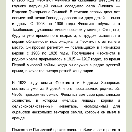
В 1900 году Феоктист женился на смиренной девушке из
глубоко верующей семьи соседнего села Липовка —
Евдокии Григорьевне Семиной. В течении первых двух лет
совместной жизни Господь даровал им двух детей — сына
и дочь. С 1903 по 1906 годы Феоктист обучался в
Тамбовском духовном миссионерском училище. Отец его,
будучи уже преклонного возраста, с трудом исполнял в
церкви обязанности псаломщика, и Феоктист стал на его
место. Он пробыл регентом — псаломщиком в Питимской
церкви с 1906 по 1928 годы. Послушание Феоктиста в
родном храме прерывалось в 1915 — 1917 годах, во время
Первой мировой войны, когда он служил в рядах русской
армии, в качестве писаря ротной канцелярии.
В 1922 году семья Феоктиста и Евдокии Хоперских
состояла уже из 9 детей и его престарелых родителей.
Чтобы прокормить семью, Феоктист вел свое крестьянское
хозяйство, в котором имелись лошадь, корова и
сельскохозяйственный инвентарь, необходимый для
обработки нескольких гектаров земли, которые он имел в
аренде.
Прихожане Питимской церкви очень любили своего регента