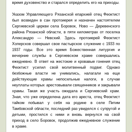
время духовенство и старался определить его на приходы.
Указом Управляющего Рязанской епархией отец Феоктист
был возведен в сан протоиерея и назначен настоятелем
Сергиевской церкви села Боровок, Ново — Деревенского
района Рязанской области, в пяти километрах от поселка
Александро — Невский. Здесь протоиерей Феоктист
Хоперсков совершал свое пастырское служение с 1933 по
1937 годы. Все это время Божественная литургия и
вечерние службы в Сергиевском храме совершались
ежедневно. В ответ на жестокие и кровавые гонения отец
Феоктист усилил свой молитвенный подвиг. Однако
безбожные власти не унимались, налагали на еще
действующие храмы непосильные налоги, в случае
неуплаты которых арестовывали священников и закрывали
храмы. Такая же участь ожидала и Сергиевский храм.
Зная, что уже определена дата его ареста, отец Феоктист
тайком побывал у себя на родине в селе Питим
Тамбовской области, последний раз увиделся с супругой и
детьми, простился с ними и вновь вернулся на свой
приход в село Боровок, продолжив ежедневное служение
в храме.