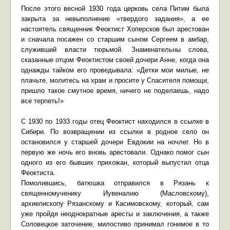
После этого весной 1930 года церковь села Питим была
закрыта за невыполнение «твердого задания», а ее
настоятель священник Феоктист Хоперсков был арестован
и сначала посажен со старшим сыном Сергеем в амбар,
служивший власти тюрьмой. Знаменательны слова,
сказанные отцом Феоктистом своей дочери Анне, когда она
однажды тайком его проведывала: «Детки мои милые, не
плачьте, молитесь на храм и просите у Спасителя помощи,
пришло такое смутное время, ничего не поделаешь, надо
все терпеть!»
С 1930 по 1933 годы отец Феоктист находился в ссылке в
Сибири. По возвращении из ссылки в родное село он
остановился у старшей дочери Евдокии на ночлег. Но в
первую же ночь его вновь арестовали. Однако помог сын
одного из его бывших прихожан, который выпустил отца
Феоктиста.
Помолившись, батюшка отправился в Рязань к
священномученику Иувеналию (Масловскому),
архиепископу Рязанскому и Касимовскому, который, сам
уже пройдя неоднократные аресты и заключения, а также
Соловецкое заточение, милостиво принимал гонимое в то