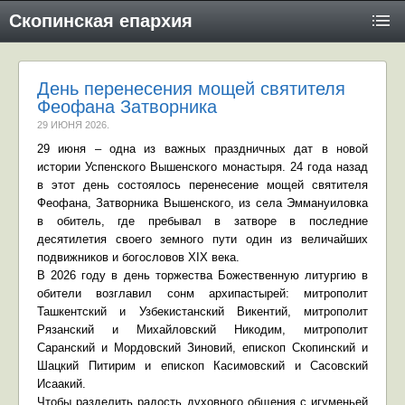
Скопинская епархия
День перенесения мощей святителя
Феофана Затворника
29 ИЮНЯ 2026
.
29 июня – одна из важных праздничных дат в новой
истории Успенского Вышенского монастыря. 24 года назад
в этот день состоялось перенесение мощей святителя
Феофана, Затворника Вышенского, из села Эммануиловка
в обитель, где пребывал в затворе в последние
десятилетия своего земного пути один из величайших
подвижников и богословов XIX века.
В 2026 году в день торжества Божественную литургию в
обители возглавил сонм архипастырей: митрополит
Ташкентский и Узбекистанский Викентий, митрополит
Рязанский и Михайловский Никодим, митрополит
Саранский и Мордовский Зиновий, епископ Скопинский и
Шацкий Питирим и епископ Касимовский и Сасовский
Исаакий.
Чтобы разделить радость духовного общения с игуменьей