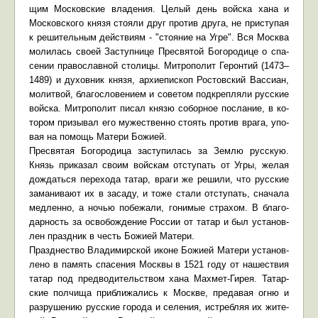
щим Мос­ков­ские вла­де­ния. Це­лый день вой­ска ха­на и
Мос­ков­ско­го кня­зя сто­я­ли друг про­тив дру­га, не при­сту­пая
к ре­ши­тель­ным дей­стви­ям - "сто­я­ние на Уг­ре". Вся Москва
мо­ли­лась сво­ей За­ступ­ни­це Пре­свя­той Бо­го­ро­ди­це о спа­
се­нии пра­во­слав­ной сто­ли­цы. Мит­ро­по­лит Ге­рон­тий (1473–
1489) и ду­хов­ник кня­зя, ар­хи­епи­скоп Ро­стов­ский Вас­си­ан,
мо­лит­вой, бла­го­сло­ве­ни­ем и со­ве­том под­креп­ля­ли рус­ские
вой­ска. Мит­ро­по­лит пи­сал кня­зю со­бор­ное по­сла­ние, в ко­
то­ром при­зы­вал его му­же­ствен­но сто­ять про­тив вра­га, упо­
вая на по­мощь Ма­те­ри Бо­жи­ей.
Пре­свя­тая Бо­го­ро­ди­ца за­сту­пи­лась за Зем­лю рус­скую.
Князь при­ка­зал сво­им вой­скам от­сту­пать от Уг­ры, же­лая
до­ждать­ся пе­ре­хо­да та­тар, вра­ги же ре­ши­ли, что рус­ские
за­ма­ни­ва­ют их в за­са­ду, и то­же ста­ли от­сту­пать, сна­ча­ла
мед­лен­но, а но­чью по­бе­жа­ли, го­ни­мые стра­хом. В бла­го­
дар­ность за осво­бож­де­ние Рос­сии от та­тар и был уста­нов­
лен празд­ник в честь Бо­жи­ей Ма­те­ри.
Празд­не­ство Вла­ди­мир­ской иконе Бо­жи­ей Ма­те­ри уста­нов­
ле­но в па­мять спа­се­ния Моск­вы в 1521 го­ду от на­ше­ствия
та­тар под пред­во­ди­тель­ством ха­на Мах­мет-Ги­рея. Та­тар­
ские пол­чи­ща при­бли­жа­лись к Москве, пре­да­вая ог­ню и
раз­ру­ше­нию рус­ские го­ро­да и се­ле­ния, ис­треб­ляя их жи­те­