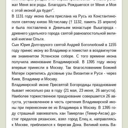
жат Ме­ня все ро­ды. Бла­го­дать Рожд­ше­го­ся от Ме­ня и Моя
с этой ико­ной да бу­дет".
В 1131 го­ду ико­на бы­ла при­сла­на на Русь из Кон­стан­ти­но­
по­ля свя­то­му кня­зю Мсти­сла­ву († 1132, па­мять 15 ап­ре­ля)
и бы­ла по­став­ле­на в Де­ви­чьем мо­на­сты­ре Вы­ш­го­ро­да -
древ­не­го удель­но­го го­ро­да свя­той рав­ноап­о­столь­ной ве­ли­
кой кня­ги­ни Оль­ги.
Сын Юрия Дол­го­ру­ко­го свя­той Ан­дрей Бо­го­люб­ский в 1155
го­ду при­нес ико­ну во Вла­ди­мир и по­ме­стил в воз­двиг­ну­том
им зна­ме­ни­том Успен­ском со­бо­ре. С то­го вре­ме­ни ико­на
по­лу­чи­ла име­но­ва­ние Вла­ди­мир­ской. В 1395 го­ду ико­ну
впер­вые при­нес­ли в Моск­ву. Так бла­го­сло­ве­ни­ем Бо­жи­ей
Ма­те­ри скре­пи­лись ду­хов­ные узы Ви­зан­тии и Ру­си - через
Ки­ев, Вла­ди­мир и Моск­ву.
Вла­ди­мир­ской иконе Пре­свя­той Бо­го­ро­ди­цы празд­но­ва­ние
бы­ва­ет несколь­ко раз в го­ду (21 мая, 23 июня, 26 ав­гу­ста).
Наи­бо­лее тор­же­ствен­ное празд­но­ва­ние со­вер­ша­ет­ся 26 ав­
гу­ста, уста­нов­лен­ное в честь сре­те­ния Вла­ди­мир­ской ико­
ны при пе­ре­не­се­нии ее из Вла­ди­ми­ра в Моск­ву. В 1395 го­
ду страш­ный за­во­е­ва­тель хан Та­мер­лан (Те­мир-Ак­сак) до­
стиг пре­де­лов ря­зан­ских, взял го­род Елец и, на­прав­ля­ясь
к Москве, при­бли­зил­ся к бе­ре­гам До­на. Ве­ли­кий князь Ва­