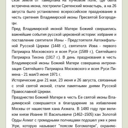
ской зем­ли от Та­мер­ла­на на Куч­ко­вом по­ле, где бы­ла
встре­че­на ико­на, по­стро­и­ли Сре­тен­ский мо­на­стырь, а на 26
ав­гу­ста бы­ло уста­нов­ле­но все­рос­сий­ское празд­но­ва­ние в
честь сре­те­ния Вла­ди­мир­ской ико­ны Пре­свя­той Бо­го­ро­ди­
цы.
Пред Вла­ди­мир­ской ико­ной Ма­те­ри Бо­жи­ей свер­ши­лись
важ­ней­шие со­бы­тия рус­ской цер­ков­ной ис­то­рии: из­бра­ние и
по­став­ле­ние свя­ти­те­ля Ио­ны - Пред­сто­я­те­ля Ав­то­ке­фаль­
ной Рус­ской Церк­ви (1448 г.), свя­ти­те­ля Иова - пер­во­го
Пат­ри­ар­ха Мос­ков­ско­го и всея Ру­си (1589 г.), Свя­тей­ше­го
Пат­ри­ар­ха Ти­хо­на (1917 г.). В день празд­но­ва­ния в честь
Вла­ди­мир­ской ико­ны Бо­жи­ей Ма­те­ри со­вер­ше­на ин­тро­ни­
за­ция Свя­тей­ше­го Пат­ри­ар­ха Мос­ков­ско­го и всея Ру­си Пи­
ме­на - 21 мая/3 июня 1971 г.
Ис­то­ри­че­ские дни 21 мая, 23 июня и 26 ав­гу­ста, свя­зан­ные
с этой свя­той ико­ной, ста­ли па­мят­ны­ми дня­ми Рус­ской
Пра­во­слав­ной Церк­ви.
Празд­не­ство Бо­жи­ей Ма­те­ри в честь Ее свя­той ико­ны Вла­
ди­мир­ской со­вер­ша­ет­ся в бла­го­да­ре­ние за из­бав­ле­ние
Моск­вы от на­ше­ствия ха­на Ах­ма­та. В 1480 го­ду при ве­ли­
ком кня­зе Иоанне III Ва­си­лье­ви­че (1462–1505) хан Зо­ло­той
Ор­ды Ах­мат с гро­мад­ны­ми пол­чи­ща­ми по­до­шел уже к ре­ке
Уг­ре, ко­то­рую на­зы­ва­ют "по­я­сом Бо­го­ма­те­ри", охра­ня­ю­