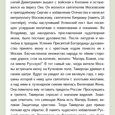
си­лий Ди­мит­ри­е­вич вы­шел с вой­ском к Ко­ломне и оста­но­
вил­ся на бе­ре­гу Оки. Он мо­лил­ся свя­ти­те­лям Мос­ков­ским
и пре­по­доб­но­му Сер­гию о из­бав­ле­нии Оте­че­ства и на­пи­сал
мит­ро­по­ли­ту Мос­ков­ско­му, свя­ти­те­лю Ки­при­а­ну (па­мять 16
сен­тяб­ря), чтобы на­сту­пив­ший Успен­ский пост был по­свя­
щен усерд­ным мо­лит­вам о по­ми­ло­ва­нии и по­ка­я­нию. Во
Вла­ди­мир, где на­хо­ди­лась про­слав­лен­ная чу­до­твор­ная
ико­на, бы­ло по­сла­но ду­хо­вен­ство. По­сле ли­тур­гии и мо­
леб­на в празд­ник Успе­ния Пре­свя­той Бо­го­ро­ди­цы ду­хо­вен­
ство при­ня­ло ико­ну и с крест­ным хо­дом по­нес­ло ее к
Москве. Бес­чис­лен­ное мно­же­ство на­ро­да по обе­им сто­ро­
нам до­ро­ги, стоя на ко­ле­нях, мо­ли­ло: "Ма­терь Бо­жия, спа­
си зем­лю Рус­скую!" В тот са­мый час, ко­гда жи­те­ли Моск­
вы встре­ча­ли ико­ну на Куч­ко­вом по­ле, Та­мер­лан дре­мал в
сво­ем шат­ре. Вдруг он уви­дел во сне ве­ли­кую го­ру, с вер­
ши­ны ко­то­рой к нему шли свя­ти­те­ли с зо­ло­ты­ми жез­ла­ми,
а над ни­ми в лу­че­зар­ном си­я­нии яви­лась Ве­ли­ча­вая Же­на.
Она по­ве­ле­ла ему оста­вить пре­де­лы Рос­сии. Проснув­шись
в тре­пе­те, Та­мер­лан спро­сил о зна­че­нии ви­де­ния. Зна­ю­
щие от­ве­ти­ли, что си­я­ю­щая Же­на есть Ма­терь Бо­жия, ве­
ли­кая За­щит­ни­ца хри­сти­ан. То­гда Та­мер­лан дал при­каз
пол­кам ид­ти об­рат­но. В па­мять чу­дес­но­го из­бав­ле­ния Рус­