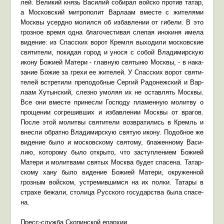
лей. Ве­ли­кий князь Ва­си­лий со­би­рал вой­ско про­тив та­тар,
а Мос­ков­ский мит­ро­по­лит Вар­ла­ам вме­сте с жи­те­ля­ми
Моск­вы усерд­но мо­лил­ся об из­бав­ле­нии от ги­бе­ли. В это
гроз­ное вре­мя од­на бла­го­че­сти­вая сле­пая ино­ки­ня име­ла
ви­де­ние: из Спас­ских во­рот Крем­ля вы­хо­ди­ли мос­ков­ские
свя­ти­те­ли, по­ки­дая го­род и уно­ся с со­бой Вла­ди­мир­скую
ико­ну Бо­жи­ей Ма­те­ри - глав­ную свя­тыню Моск­вы, - в на­ка­
за­ние Бо­жие за гре­хи ее жи­те­лей. У Спас­ских во­рот свя­ти­
те­лей встре­ти­ли пре­по­доб­ные Сер­гий Ра­до­неж­ский и Вар­
ла­ам Ху­тын­ский, слез­но умо­ляя их не остав­лять Моск­вы.
Все они вме­сте при­нес­ли Гос­по­ду пла­мен­ную мо­лит­ву о
про­ще­нии со­гре­шив­ших и из­бав­ле­нии Моск­вы от вра­гов.
По­сле этой мо­лит­вы свя­ти­те­ли воз­вра­ти­лись в Кремль и
внес­ли об­рат­но Вла­ди­мир­скую свя­тую ико­ну. По­доб­ное же
ви­де­ние бы­ло и мос­ков­ско­му свя­то­му, бла­жен­но­му Ва­си­
лию, ко­то­ро­му бы­ло от­кры­то, что за­ступ­ле­ни­ем Бо­жи­ей
Ма­те­ри и мо­лит­ва­ми свя­тых Москва бу­дет спа­се­на. Та­тар­
ско­му ха­ну бы­ло ви­де­ние Бо­жи­ей Ма­те­ри, окру­жен­ной
гроз­ным вой­ском, устре­мив­шим­ся на их пол­ки. Та­та­ры в
стра­хе бе­жа­ли, сто­ли­ца Рус­ско­го го­су­дар­ства бы­ла спа­се­
на.
Пресс-служба Скопинской епархии