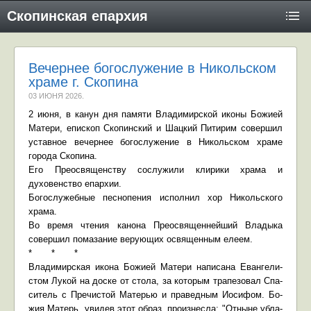
Скопинская епархия
Вечернее богослужение в Никольском
храме г. Скопина
03 ИЮНЯ 2026
.
2 июня, в канун дня памяти Владимирской иконы Божией
Матери, епископ Скопинский и Шацкий Питирим совершил
уставное вечернее богослужение в Никольском храме
города Скопина.
Его Преосвященству сослужили клирики храма и
духовенство епархии.
Богослужебные песнопения исполнил хор Никольского
храма.
Во время чтения канона Преосвященнейший Владыка
совершил помазание верующих освященным елеем.
*
* *
Вла­ди­мир­ская ико­на Бо­жи­ей Ма­те­ри на­пи­са­на Еван­ге­ли­
стом Лу­кой на дос­ке от сто­ла, за ко­то­рым тра­пе­зо­вал Спа­
си­тель с Пре­чи­стой Ма­те­рью и пра­вед­ным Иоси­фом. Бо­
жия Ма­терь, уви­дев этот об­раз, про­из­нес­ла: "От­ныне убла­