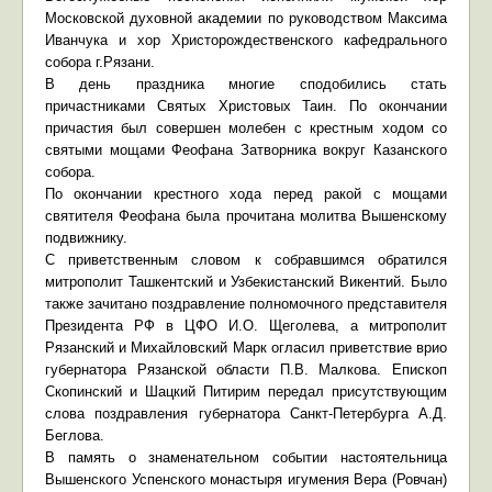
Московской духовной академии по руководством Максима
Иванчука и хор Христорождественского кафедрального
собора г.Рязани.
В день праздника многие сподобились стать
причастниками Святых Христовых Таин. По окончании
причастия был совершен молебен с крестным ходом со
святыми мощами Феофана Затворника вокруг Казанского
собора.
По окончании крестного хода перед ракой с мощами
святителя Феофана была прочитана молитва Вышенскому
подвижнику.
С приветственным словом к собравшимся обратился
митрополит Ташкентский и Узбекистанский Викентий. Было
также зачитано поздравление полномочного представителя
Президента РФ в ЦФО И.О. Щеголева, а митрополит
Рязанский и Михайловский Марк огласил приветствие врио
губернатора Рязанской области П.В. Малкова. Епископ
Скопинский и Шацкий Питирим передал присутствующим
слова поздравления губернатора Санкт-Петербурга А.Д.
Беглова.
В память о знаменательном событии настоятельница
Вышенского Успенского монастыря игумения Вера (Ровчан)