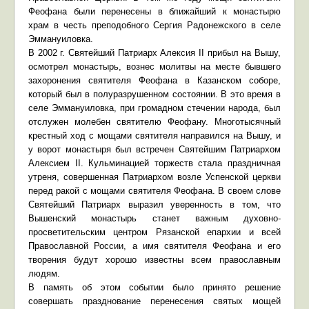
Феофана были перенесены в ближайший к монастырю
храм в честь преподобного Сергия Радонежского в селе
Эммануиловка.
В 2002 г. Святейший Патриарх Алексия II прибыл на Вышу,
осмотрел монастырь, вознес молитвы на месте бывшего
захоронения святителя Феофана в Казанском соборе,
который был в полуразрушенном состоянии. В это время в
селе Эммануиловка, при громадном стечении народа, был
отслужен молебен святителю Феофану. Многотысячный
крестный ход с мощами святителя направился на Вышу, и
у ворот монастыря был встречен Святейшим Патриархом
Алексием II. Кульминацией торжеств стала праздничная
утреня, совершенная Патриархом возле Успенской церкви
перед ракой с мощами святителя Феофана. В своем слове
Святейший Патриарх выразил уверенность в том, что
Вышенский монастырь станет важным духовно-
просветительским центром Рязанской епархии и всей
Православной России, а имя святителя Феофана и его
творения будут хорошо известны всем православным
людям.
В память об этом событии было принято решение
совершать празднование перенесения святых мощей