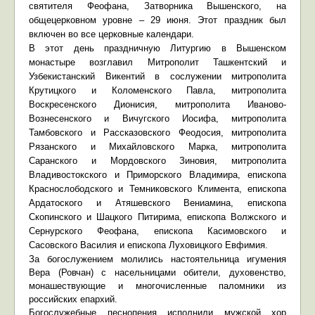
святителя Феофана, Затворника Вышенского, на
общецерковном уровне – 29 июня. Этот праздник был
включен во все церковные календари.
В этот день праздничную Литургию в Вышенском
монастыре возглавил Митрополит Ташкентский и
Узбекистанский Викентий в сослужении митрополита
Крутицкого и Коломенского Павла, митрополита
Воскресенского Дионисия, митрополита Иваново-
Вознесенского и Вичугского Иосифа, митрополита
Тамбовского и Рассказовского Феодосия, митрополита
Рязанского и Михайловского Марка, митрополита
Саранского и Мордовского Зиновия, митрополита
Владивостокского и Приморского Владимира, епископа
Краснослободского и Темниковского Климента, епископа
Ардатоского и Атяшевского Вениамина, епископа
Скопинского и Шацкого Питирима, епископа Волжского и
Сернурского Феофана, епископа Касимовского и
Сасовского Василия и епископа Луховицкого Евфимия.
За богослужением молились настоятельница игумения
Вера (Ровчан) с насельницами обители, духовенство,
монашествующие и многочисленные паломники из
российских епархий.
Богослужебные песнопения исполнили мужской хор