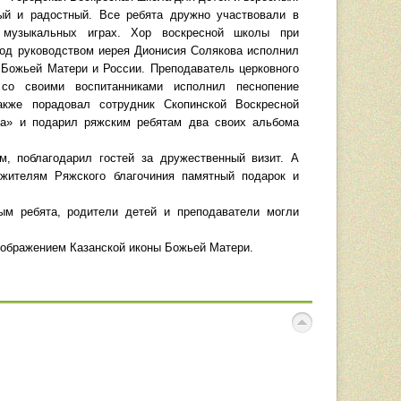
ый и радостный. Все ребята дружно участвовали в
 музыкальных играх. Хор воскресной школы при
под руководством иерея Дионисия Солякова исполнил
 Божьей Матери и России. Преподаватель церковного
 со своими воспитанниками исполнил песнопение
кже порадовал сотрудник Скопинской Воскресной
ка» и подарил ряжским ребятам два своих альбома
м, поблагодарил гостей за дружественный визит. А
ужителям Ряжского благочиния памятный подарок и
ым ребята, родители детей и преподаватели могли
изображением Казанской иконы Божьей Матери.