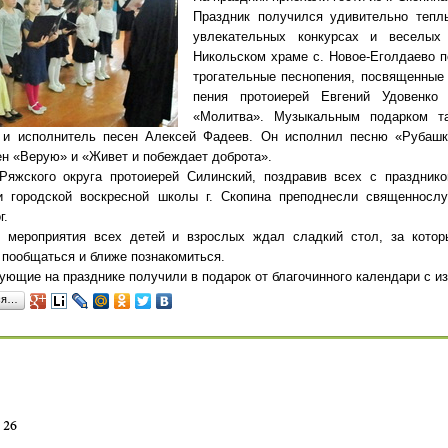
Праздник получился удивительно тепл
увлекательных конкурсах и веселых
Никольском храме с. Новое-Еголдаево 
трогательные песнопения, посвященные
пения протоиерей Евгений Удовенко
«Молитва». Музыкальным подарком та
 и исполнитель песен Алексей Фадеев. Он исполнил песню «Рубаш
н «Верую» и «Живет и побеждает доброта».
Ряжского округа протоиерей Силинский, поздравив всех с празднико
и городской воскресной школы г. Скопина преподнесли священносл
г.
 мероприятия всех детей и взрослых ждал сладкий стол, за котор
 пообщаться и ближе познакомиться.
ующие на празднике получили в подарок от благочинного календари с 
ся…