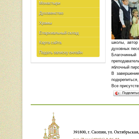
Монастыри
Духовенство
Храмы
Епархиальный склад
школы, автор
Карта сайта
духовных песе
Подать записку онлайн
Благочинный 
преподавател
яблочный пиро
В завершение
подкрепиться,
Все присутств
Поделить