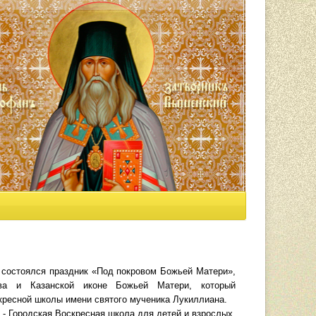
 состоялся праздник «Под покровом Божьей Матери»,
ва и Казанской иконе Божьей Матери, который
кресной школы имени святого мученика Лукиллиана.
а - Городская Воскресная школа для детей и взрослых.