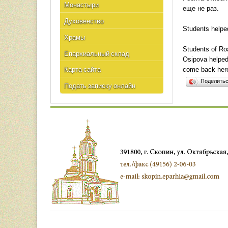
Монастыри
еще не раз.
Духовенство
Students helpe
Храмы
Students of Roa
Епархиальный склад
Osipova helped 
come back here
Карта сайта
Поделить
Подать записку онлайн