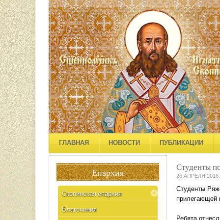
ГЛАВНАЯ
НОВОСТИ
ПУБЛИКАЦИИ
Студенты по
Епархия
26 АПРЕЛЯ 2016
.
Студенты Ряжс
Скопинская епархия
прилегающей 
Благочиния
Ребята отнесл