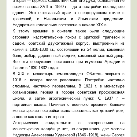
Вторая — церковь Сошествия Святого Духа, основанная не
позже начала XVII в. 1880 г – дата постройки последнего
здания. Это пятиглавый храм в псевдорусском стиле с
трапезной, с Никольским и Ильинским приделами.
Надвратная колокольня построена в начале XIX в.
К этому времени в обители также были следующие
строения: настоятельские покои с братской трапезой и
садом, братский двухэтажный корпус, выстроенный из
камня в 1818-1830 г.г., состоявший из 24 келий, каменная
баня, амбар, деревянный ледник, каменный скотный двор.
Все эти сооружения построены при игуменах Аркадии и
Павле в 1830-1832 годах.
В XIX в. монастырь немноголюден. Обитель закрыта в
1918 г. вскоре после революции. Постройки частично
сломаны, частично переделаны. В 1921 г. в монастыре
организована первая в городе советская профсоюзная
школа, а затем агротехнический пункт. С 1937 г. –
партийная школа. Начиная с военного времени, бывшие
монастырские постройки использовались как детский дом,
а после как школа-интернат.
Исторических свидетельств о захоронениях на
монастырском кладбище нет, но сохранились две могилы
Надежды Алексеевны Худековой (1846 -1918), жены Сергея