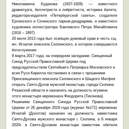
Николаевича Худекова (1837-1928) — известного
драматурга, беллетриста и либреттиста, историка балета,
редактора-издателя «Петербургской газеты», создателя
Ерлинского и Сочинского парков-дендрариев, и известного
художника иллюстратора Баклевскго Петра Михайловича
(1816 – 1897).
20 июля 2013 года был освящен домовый храм в честь сщ.
мч. Игнатия епископа Скопинского, в котором совершаются
богослужения.
9 марта 2017 года, на очередном заседании, Священный
Синод Русской Православной Церкви под
председательством Святейшего Патриарха Московского и
всея Руси Кирилла постановил в связи с прошением
Преосвященного епископа Скопинского и Шацкого Матфея
открыть Свято-Духов мужской монастырь города Скопина
Рязанской области и назначить на должность игумена
этого монастыря иеромонаха Феодорита (Тихонова).
Решением Священного Синода Русской Православной
Церкви от 26 декабря 2019 года (журнал №171) иеромонах
Игнатий (Долотов) назначен на должность наместника
Свято-Духова мужского монастыря г. Скопина, а 6 января
2020г. в Свято-Духовом монастыре наместник обители