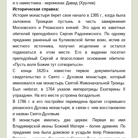
и.о наместника -
иеромонах Давид (Хрулев)
Историческая справка:
История монастыря берет свое начало в 1385 г., когда была
заложена Троицкая пустынь в честь замирениния
Московского и Рязанского князей. Это одна из заветных
обителей преподобного Сергия Радонежского. По одному
преданию раненный на Куликовской битве воин, испив из
местного источника, получил исцеление и остался
подвизаться в этом месте. Его в видении посетил
преподобный Сергий и благословил основание обители:
«Пусть воля Божия тут сотвориться».
С конца 1620-х известно первое документальное
свидетельство о Свято – Духовом монастыре, который
именовался как монастырь Святой Живоначальной Троицы.
Был небогат, в 1764 указом императрицы Екатерины II
упразднен. На его месте устроена богадельня.
В 1786 г. в его постройки переведена братия сгоревшего
рязанского Духова монастыря, в связи с чем восстановлен
и назван Свято-Духовым.
В монастыре имелись две церкви. Первая во имя
Владимирской иконы Божией Матери – более древняя. По
преданию она была домовою в усадьбе бояр Романовых.