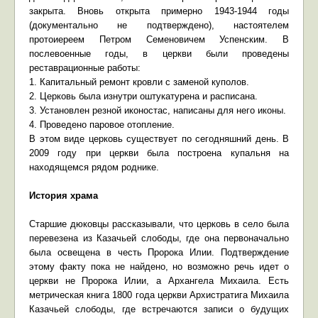
закрыта. Вновь открыта примерно 1943-1944 годы
(документально не подтверждено), настоятелем
протоиереем Петром Семеновичем Успенским. В
послевоенные годы, в церкви были проведены
реставрационные работы:
1. Капитальный ремонт кровли с заменой куполов.
2. Церковь была изнутри оштукатурена и расписана.
3. Установлен резной иконостас, написаны для него иконы.
4. Проведено паровое отопление.
В этом виде церковь существует по сегодняшний день. В
2009 году при церкви была построена купальня на
находящемся рядом роднике.
История храма
Старшие дюковцы рассказывали, что церковь в село была
перевезена из Казачьей слободы, где она первоначально
была освещена в честь Пророка Илии. Подтверждение
этому факту пока не найдено, но возможно речь идет о
церкви не Пророка Илии, а Архангела Михаила. Есть
метрическая книга 1800 года церкви Архистратига Михаила
Казачьей слободы, где встречаются записи о будущих