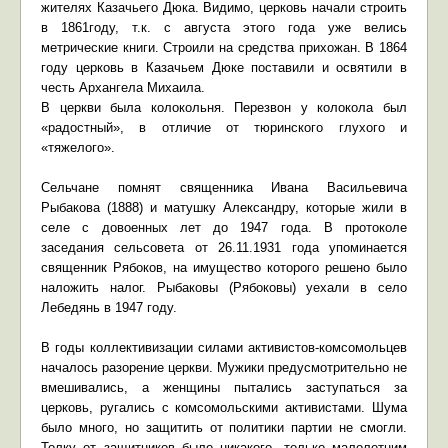
жителях Казачьего Дюка. Видимо, церковь начали строить
в 1861году, т.к. с августа этого года уже велись
метрические книги. Строили на средства прихожан. В 1864
году церковь в Казачьем Дюке поставили и освятили в
честь Архангела Михаила.
В церкви была колокольня. Перезвон у колокола был
«радостный», в отличие от тюринского глухого и
«тяжелого».
Сельчане помнят священника Ивана Васильевича
Рыбакова (1888) и матушку Александру, которые жили в
селе с довоенных лет до 1947 года. В протоколе
заседания сельсовета от 26.11.1931 года упоминается
священник Рябоков, на имущество которого решено было
наложить налог. Рыбаковы (Рябоковы) уехали в село
Лебедянь в 1947 году.
В годы коллективизации силами активистов-комсомольцев
началось разорение церкви. Мужики предусмотрительно не
вмешивались, а женщины пытались заступаться за
церковь, ругались с комсомольскими активистами. Шума
было много, но защитить от политики партии не смогли.
Толку от защитников было никакого, только малолетним