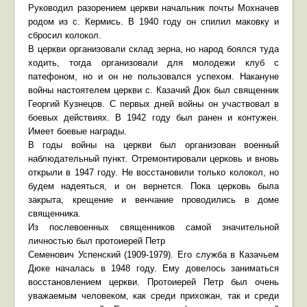
Руководил разорением церкви начальник почты Мохначев
родом из с. Кермись. В 1940 году он спилил маковку и
сбросил колокол.
В церкви организовали склад зерна, но народ боялся туда
ходить, тогда организовали для молодежи клуб с
патефоном, но и он не пользовался успехом. Накануне
войны настоятелем церкви с. Казачий Дюк был священник
Георгий Кузнецов. С первых дней войны он участвовал в
боевых действиях. В 1942 году был ранен и контужен.
Имеет боевые награды.
В годы войны на церкви был организован военный
наблюдательный пункт. Отремонтировали церковь и вновь
открыли в 1947 году. Не восстановили только колокол, но
будем надеяться, и он вернется. Пока церковь была
закрыта, крещение и венчание проводились в доме
священника.
Из послевоенных священников самой значительной
личностью был протоиерей Петр
Семенович Успенский (1909-1979). Его служба в Казачьем
Дюке началась в 1948 году. Ему довелось заниматься
восстановлением церкви. Протоиерей Петр был очень
уважаемым человеком, как среди прихожан, так и среди