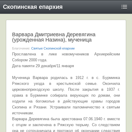
Скопинская епархия
Варвара Дмитриевна Деревягина
(урожденная Назина), мученица
Благочиние:
Святые Скопинской епархии
Прославлена в лике новомучеников Архиерейским
Собором 2000 года.
Дата памяти 29 декабря/11 января
Мученица Варвара родилась в 1912 г. в с. Бурминка
Ряжского уезда в крестьянской семье. Окончила
церковноприходскую школу. После закрытия в 1937 г.
храма в Бурминке собирала верующих по домам, они
ходили на богомолье в действующие храмы городов
Скопина и Рязани. Устраивали паломничество к святым
источникам.
Варвара Деревягина была арестована 07.06.1940 г. вместе
с отцом и заключена в Ряжскую тюрьму. Со следствием
она не сотрудничала и протокол об окончании следствия